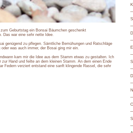
K
S
ch zum Geburtstag ein Bonsai Bäumchen geschenkt
D
. Das war eine sehr nette Idee.
onsai genügend zu pflegen. Sämtliche Bemühungen und Ratschläge
E
 oder was auch immer, der Bosai ging mir ein.
rgendwann kam mir die Idee aus dem Stamm etwas zu gestalten. Ich
S
 zur Hand und feilte an dem kleinen Stamm. An dem einen Ende
aar Federn verziert entstand eine sanft klingende Rassel, die sehr
D
N
O
S
A