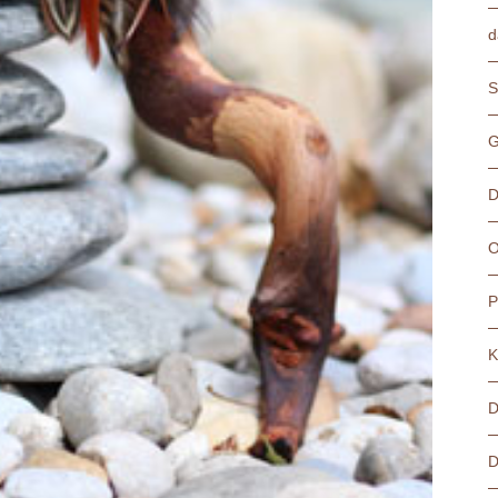
d
S
G
D
O
P
K
D
D