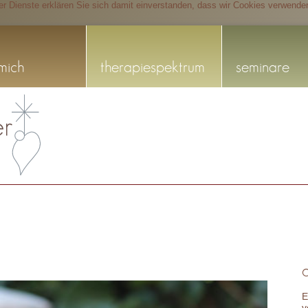
rer Dienste erklären Sie sich damit einverstanden, dass wir Cookies verwende
mich
therapiespektrum
seminare
E
v