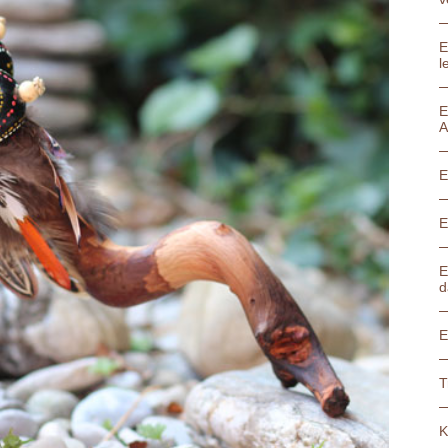
E
l
E
A
E
E
E
d
E
T
K