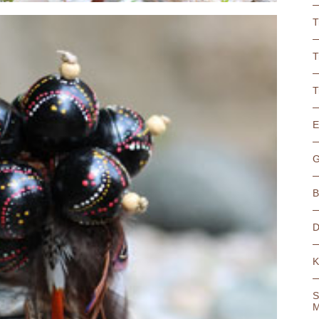
T
T
T
E
G
B
D
K
S
M