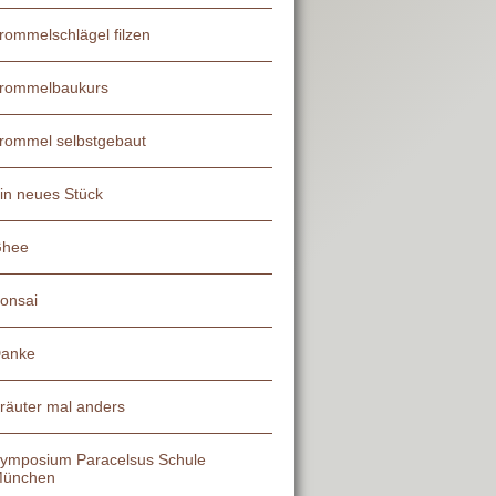
rommelschlägel filzen
rommelbaukurs
rommel selbstgebaut
in neues Stück
hee
onsai
anke
räuter mal anders
ymposium Paracelsus Schule
ünchen