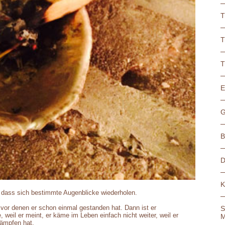
T
T
T
E
G
B
D
K
t, dass sich bestimmte Augenblicke wiederholen.
, vor denen er schon einmal gestanden hat. Dann ist er
S
weil er meint, er käme im Leben einfach nicht weiter, weil er
M
kämpfen hat.