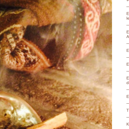
E
l
E
A
E
E
E
d
E
T
K