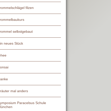
rommelschlägel filzen
rommelbaukurs
rommel selbstgebaut
in neues Stück
hee
onsai
anke
räuter mal anders
ymposium Paracelsus Schule
ünchen