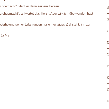
rchgemacht“, klagt er dann seinem Herzen.
d
urchgemacht“, antwortet das Herz. „Aber wirklich überwunden hast
S
ederholung seiner Erfahrungen nur ein einziges Ziel steht: ihn zu
G
 Lichts
D
O
P
K
D
D