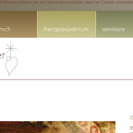
rer Dienste erklären Sie sich damit einverstanden, dass wir Cookies verwende
mich
therapiespektrum
seminare
E
v